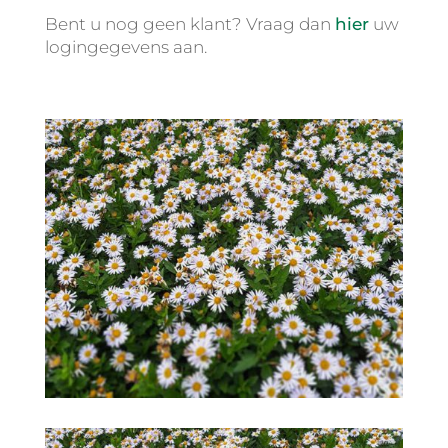
Bent u nog geen klant? Vraag dan
hier
uw
logingegevens aan.