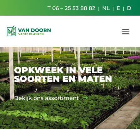
T 06 – 25 53 88 82
NL
E
D
|
|
|
OPKWEEK IN VELE
SOORTEN EN MATEN
Bekijk ons assortiment