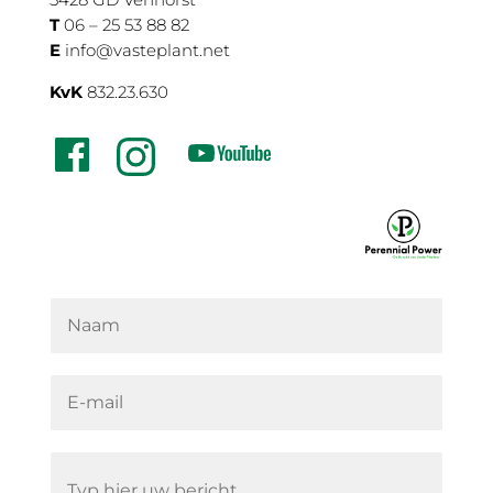
T
06 – 25 53 88 82
E
info@vasteplant.net
KvK
832.23.630
N
a
a
m
E
*
-
m
a
B
i
e